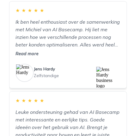
★
★
★
★
★
Ik ben heel enthousiast over de samenwerking
met Michiel van AI Basecamp. Hij liet me
inzien hoe we verschillende processen nog
beter konden optimaliseren. Alles werd heel
duidelijk en praktisch uitgelegd. Dit heeft ons
Read more
wekelijks al enkele uren tijdswinst opgeleverd.
Jens Hardy
Zelfstandige
★
★
★
★
★
Leuke ondersteuning gehad van AI Basecamp
met interessante en eerlijke tips. Goede
ideeën over het gebruik van AI. Brengt je
productiviteit naar boven en leert je juiste