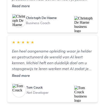
prompts schrijven.
Read more
Christoph De Haene
Business Coach
★
★
★
★
★
Een heel aangename opleiding waar je helder
en gestructureerd de wereld van AI leert
kennen. Michiel heft een duidelijk doel om u
stapsgewijs te leren werken met AI zodat je
AI efficient in jouw dagelijkse leven en
Read more
werkomgeving kunt gebruiken. De opleiding
heft goede visuals waardoor de
Tom Couck
aandachtspanne continue getriggerd blijft.
.Net Developer